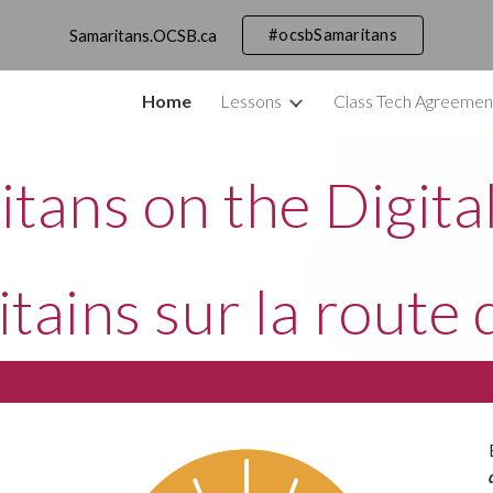
#ocsbSamaritans
Samaritans.OCSB.ca
ip to main content
Skip to navigat
Home
Lessons
Class Tech Agreemen
tans on the Digit
tains sur la route d