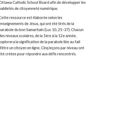
Ottawa Catholic School Board afin de développer les
habiletés de citoyenneté numérique.
Cette ressource est élaborée selon les
enseignements de Jésus, qui ont été tirés de la
parabole du bon Samaritain (Luc 10, 25-37). Chacun
des niveaux scolaires, de la 1ère à la 12e année,
explorera la signification de la parabole liée au fait
d'être un citoyen en ligne. Cinq leçons par niveau ont
été créées pour répondre aux défis rencontrés.